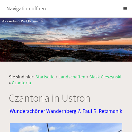
Navigation öffnen
Sie sind hier:
Startseite
»
Landschaften
»
Slask Cieszynski
»
Czantoria
Czantoria in Ustron
Wunderschöner Wandernberg © Paul R. Retzmanik