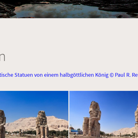
n
tische Statuen von einem halbgöttlichen König © Paul R. R