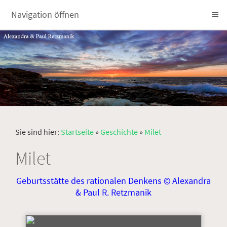
Navigation öffnen
Sie sind hier:
Startseite
»
Geschichte
»
Milet
Milet
Geburtsstätte des rationalen Denkens © Alexandra
& Paul R. Retzmanik