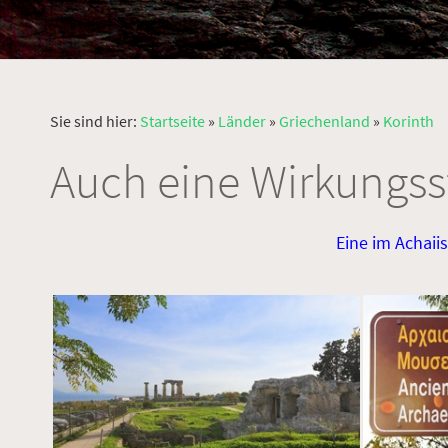
Sie sind hier:
Startseite
»
Länder
»
Griechenland
»
Korinth
Auch eine Wirkungss
Eine im Achaii