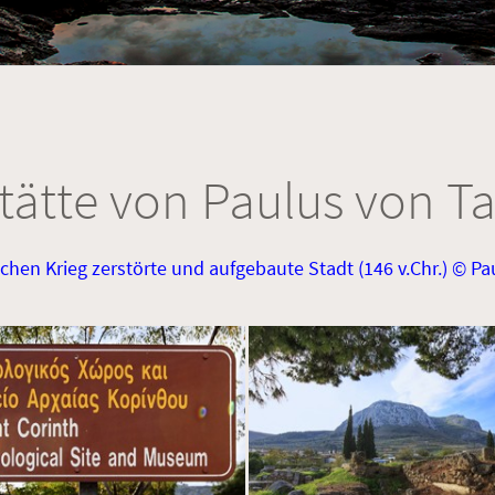
tätte von Paulus von Ta
schen Krieg zerstörte und aufgebaute Stadt (146 v.Chr.) © Pa